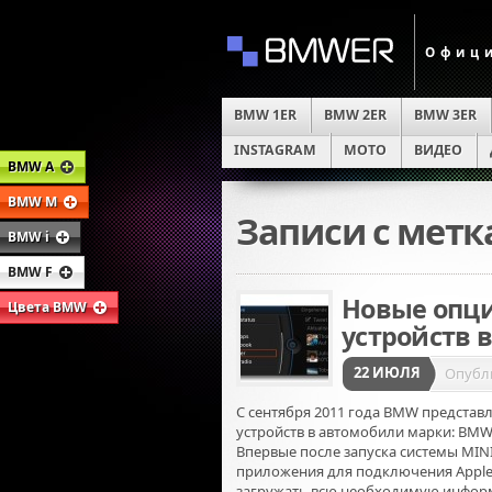
Офици
BMW 1ER
BMW 2ER
BMW 3ER
INSTAGRAM
MOTO
ВИДЕО
BMW A
BMW M
Записи с мет
BMW i
BMW F
Новые опц
Цвета BMW
устройств 
22 ИЮЛЯ
Опубл
С сентября 2011 года BMW представ
устройств в автомобили марки: BMW
Впервые после запуска системы MI
приложения для подключения Apple
загружать всю необходимую инфор