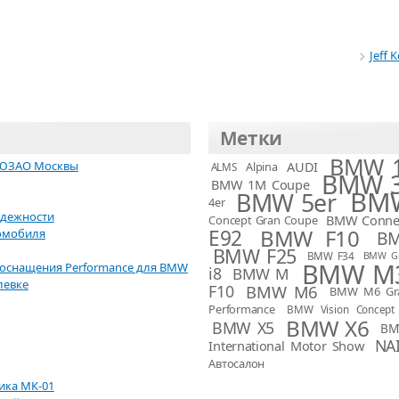
Jeff 
Метки
BMW 1
 ЮЗАО Москвы
AUDI
Alpina
ALMS
BMW 3
BMW 1M Coupe
BMW
BMW 5er
4er
адежности
BMW Connec
Concept Gran Coupe
BMW F10
E92
омобиля
B
BMW F25
BMW F34
BMW G
BMW M
ооснащения Performance для BMW
i8
BMW M
левке
F10
BMW M6
BMW M6 Gr
Performance
BMW Vision Concept
BMW X6
BMW X5
BM
NA
International Motor Show
Автосалон
ика МК-01