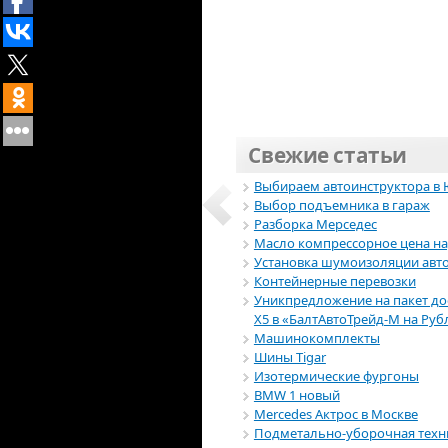
Свежие статьи
Выбираем автоинструктора в
Выбор подъемника в гараж
Разборка Мерседес
Масло компрессорное цена н
Установка шумоизоляции авт
Контейнерные перевозки
Уникпредложение на пакет д
Х5 в «БалтАвтоТрейд-М на Руб
Машинокомплекты
Шины Tigar
Изотермические фургоны
BMW 1 новый
Mercedes Актрос в Москве
Подметально-уборочная техн