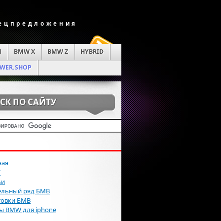
пецпредложения
M
BMW X
BMW Z
HYBRID
WER.SHOP
СК ПО САЙТУ
ная
Г
ьи
льный ряд БМВ
товки БМВ
ы BMW для iphone