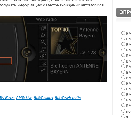
е получать информацию о местонахождении автомобиля
ОПР
BM
BM
BM
BM
BM
BM
B
B
BM
BM
BM
BM
W iDrive
,
BMW Live
,
BMW twitter
,
BMW web radio
BM
BM
по
я 