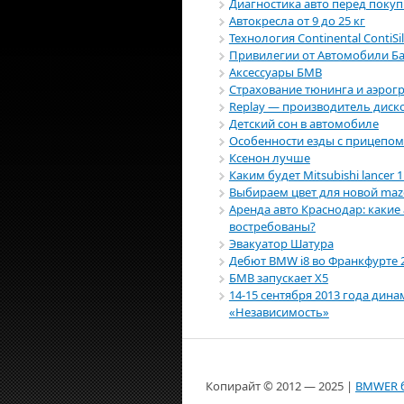
Диагностика авто перед поку
Автокресла от 9 до 25 кг
Технология Continental ContiSi
Привилегии от Автомобили Б
Аксессуары БМВ
Страхование тюнинга и аэрог
Replay — производитель диск
Детский сон в автомобиле
Особенности езды с прицепом
Ксенон лучше
Каким будет Mitsubishi lancer 1
Выбираем цвет для новой maz
Аренда авто Краснодар: каки
востребованы?
Эвакуатор Шатура
Дебют BMW i8 во Франкфурте 
БМВ запускает X5
14-15 сентября 2013 года дин
«Независимость»
Копирайт ©
2012 — 2025
|
BMWER 