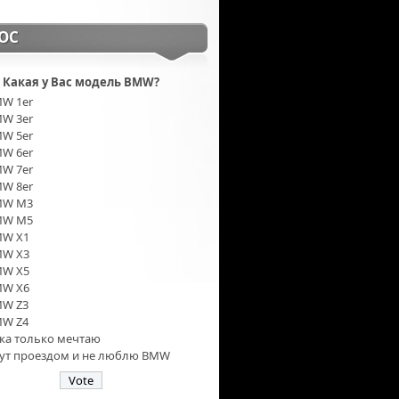
ОС
Какая у Вас модель BMW?
W 1er
W 3er
W 5er
W 6er
W 7er
W 8er
MW M3
MW M5
W X1
W X3
W X5
W X6
W Z3
W Z4
ка только мечтаю
тут проездом и не люблю BMW