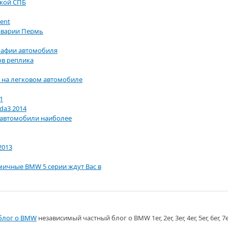
пкой СПБ
lent
аварии Пермь
рафии автомобиля
ов реплика
 на легковом автомобиле
1
da3 2014
е автомобили наиболее
2013
амичные BMW 5 серии ждут Вас в
блог о BMW
независимый частный блог о BMW 1er, 2er, 3er, 4er, 5er, 6er, 7er