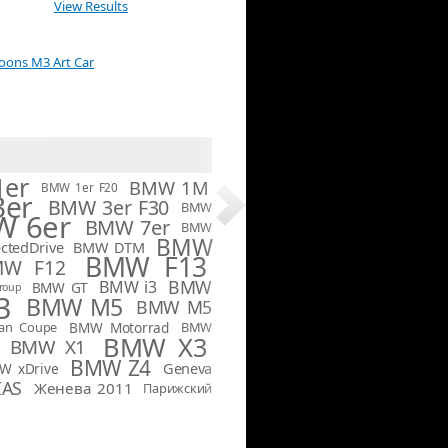
View Results
Koons M3 Art Car
er
BMW 1M
BMW 1er F20
er
BMW 3er F30
BMW
 6er
BMW 7er
BMW
BMW
tedDrive
BMW DTM
BMW F13
MW F12
BMW
BMW i3
BMW GT
roup
3
BMW M5
BMW M5
an Coupe
BMW Motorrad
BMW
BMW X3
BMW X1
BMW Z4
Geneva
W xDrive
IAS
Женева 2011
Парижский