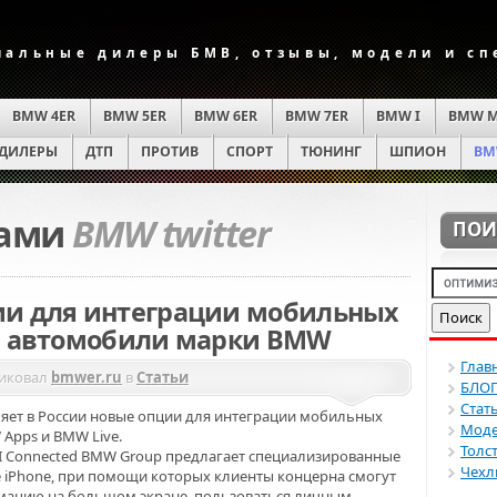
альные дилеры БМВ, отзывы, модели и с
BMW 4ER
BMW 5ER
BMW 6ER
BMW 7ER
BMW I
BMW 
ДИЛЕРЫ
ДТП
ПРОТИВ
СПОРТ
ТЮНИНГ
ШПИОН
BM
ками
BMW twitter
ПОИ
ии для интеграции мобильных
в автомобили марки BMW
Глав
иковал
bmwer.ru
в
Статьи
БЛО
Стат
ляет в России новые опции для интеграции мобильных
Моде
 Apps и BMW Live.
Толс
NI Connected BMW Group предлагает специализированные
Чехл
 iPhone, при помощи которых клиенты концерна смогут
мацию на большом экране, пользоваться личным