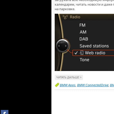
календарем, читать новости и даж
на парковке.
ЧИТАТЬ ДАЛЬШЕ >
BMW Apps
,
BMW ConnectedDrive
,
BM