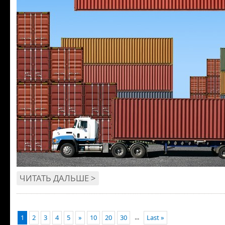
ЧИТАТЬ ДАЛЬШЕ >
...
1
2
3
4
5
»
10
20
30
Last »