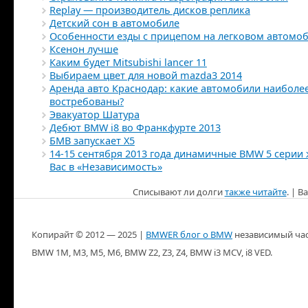
Replay — производитель дисков реплика
Детский сон в автомобиле
Особенности езды с прицепом на легковом автомо
Ксенон лучше
Каким будет Mitsubishi lancer 11
Выбираем цвет для новой mazda3 2014
Аренда авто Краснодар: какие автомобили наиболе
востребованы?
Эвакуатор Шатура
Дебют BMW i8 во Франкфурте 2013
БМВ запускает X5
14-15 сентября 2013 года динамичные BMW 5 серии 
Вас в «Независимость»
Списывают ли долги
также читайте
. | 
Копирайт ©
2012 — 2025
|
BMWER блог о BMW
независимый частны
BMW 1M, M3, M5, M6, BMW Z2, Z3, Z4, BMW i3 MCV, i8 VED.