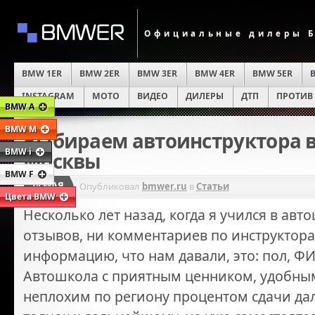
Официальные дилеры Б
BMW 1ER
BMW 2ER
BMW 3ER
BMW 4ER
BMW 5ER
INSTAGRAM
MOTO
ВИДЕО
ДИЛЕРЫ
ДТП
ПРОТИВ
BMW A
BMW M
Выбираем автоинструктора 
BMW i
Москвы
BMW F
14 МАЯ
Опубликовал
bmwer.ru
в
Статьи
Цвета BMW
Несколько лет назад, когда я учился в авт
отзывов, ни комментариев по инструктор
информацию, что нам давали, это: пол, ФИ
Автошкола с приятным ценником, удобны
неплохим по региону процентом сдачи да