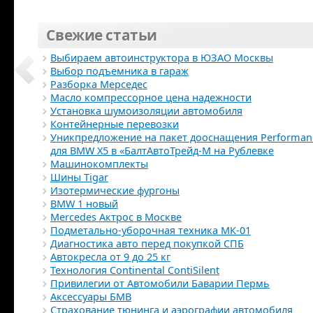
Свежие статьи
Выбираем автоинструктора в ЮЗАО Москвы
Выбор подъемника в гараж
Разборка Мерседес
Масло компрессорное цена надежности
Установка шумоизоляции автомобиля
Контейнерные перевозки
Уникпредложение на пакет дооснащения Performan
для BMW Х5 в «БалтАвтоТрейд-М на Рублевке
Машинокомплекты
Шины Tigar
Изотермические фургоны
BMW 1 новый
Mercedes Актрос в Москве
Подметально-уборочная техника МК-01
Диагностика авто перед покупкой СПБ
Автокресла от 9 до 25 кг
Технология Continental ContiSilent
Привилегии от Автомобили Баварии Пермь
Аксессуары БМВ
Страхование тюнинга и аэрографии автомобиля