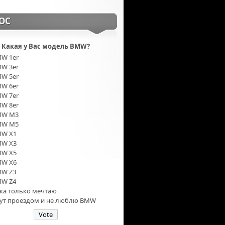
ОС
Какая у Вас модель BMW?
W 1er
W 3er
W 5er
W 6er
W 7er
W 8er
MW M3
MW M5
W X1
W X3
W X5
W X6
W Z3
W Z4
ка только мечтаю
тут проездом и не люблю BMW