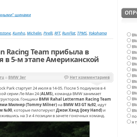
ОПР
restone
,
Kumho
,
Michelin
,
Pirelli
,
RFT
,
RunFlat
,
TPMS
,
Yokohama
BM
BM
BM
n Racing Team прибыла в
BM
ия в 5-м этапе Американской
BM
BM
B
B
ru
в
BMW 3er
Нет комментариев
BM
BM
ck Park стартует 24 июля в 14-05. После 5 подиумов в 4
BM
й серии Ле-Ман 24 (
ALMS
), команда BMW занимает
BM
трукторов. Гонщики
BMW Rahal Letterman Racing Team
мми Милнер (Tommy Milner)
на
BMW M3 GT №92
, идут
BM
м №90
, которые пилотируют
Джои Хэнд (Joey Hand)
и
BM
ожившись на 3 и 4 позиции в зачете гоночных команд.
по
я 