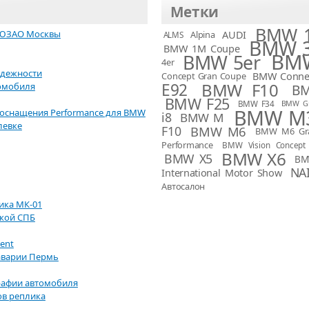
Метки
BMW 1
 ЮЗАО Москвы
AUDI
Alpina
ALMS
BMW 3
BMW 1M Coupe
BMW
BMW 5er
4er
адежности
BMW Connec
Concept Gran Coupe
BMW F10
E92
омобиля
B
BMW F25
BMW F34
BMW G
BMW M
ооснащения Performance для BMW
i8
BMW M
левке
F10
BMW M6
BMW M6 Gr
Performance
BMW Vision Concept
BMW X6
BMW X5
BM
NA
International Motor Show
Автосалон
ика МК-01
пкой СПБ
lent
аварии Пермь
рафии автомобиля
ов реплика