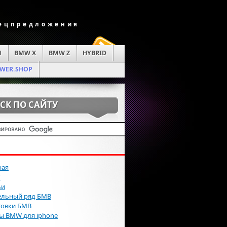
пецпредложения
M
BMW X
BMW Z
HYBRID
WER.SHOP
СК ПО САЙТУ
ная
Г
ьи
льный ряд БМВ
товки БМВ
ы BMW для iphone