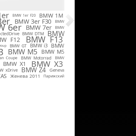
er
BMW 1M
BMW 1er F20
er
BMW 3er F30
BMW
 6er
BMW 7er
BMW
BMW
tedDrive
BMW DTM
BMW F13
MW F12
BMW
BMW i3
BMW GT
roup
3
BMW M5
BMW M5
an Coupe
BMW Motorrad
BMW
BMW X3
BMW X1
BMW Z4
Geneva
W xDrive
IAS
Женева 2011
Парижский