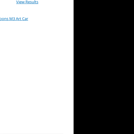
View Results
Koons M3 Art Car