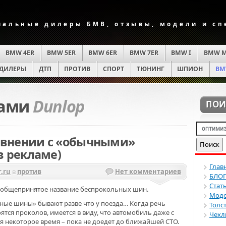
альные дилеры БМВ, отзывы, модели и с
BMW 4ER
BMW 5ER
BMW 6ER
BMW 7ER
BMW I
BMW 
ДИЛЕРЫ
ДТП
ПРОТИВ
СПОРТ
ТЮНИНГ
ШПИОН
BM
ками
Dunlop
ПОИ
равнении с «обычными»
в рекламе)
Глав
.ru
в
против
Нет комментариев
БЛО
Стат
это общепринятое название беспрокольных шин.
Моде
ные шины» бывают разве что у поезда… Когда речь
Толс
ятся проколов, имеется в виду, что автомобиль даже с
Чехл
 некоторое время – пока не доедет до ближайшей СТО.