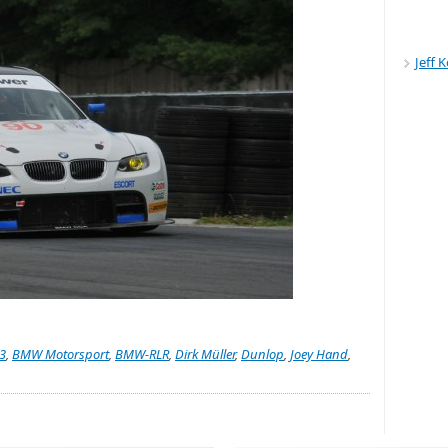
Jeff 
3
,
BMW Motorsport
,
BMW-RLR
,
Dirk Müller
,
Dunlop
,
Joey Hand
,