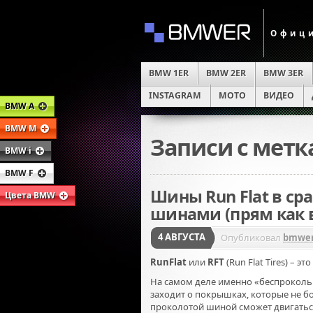
Офици
BMW 1ER
BMW 2ER
BMW 3ER
INSTAGRAM
MOTO
ВИДЕО
BMW A
BMW M
Записи с мет
BMW i
BMW F
Шины Run Flat в с
Цвета BMW
шинами (прям как 
4 АВГУСТА
Опубликовал
bmwer
RunFlat
или
RFT
(Run Flat Tires) – 
На самом деле именно «беспроколь
заходит о покрышках, которые не бо
проколотой шиной сможет двигаться