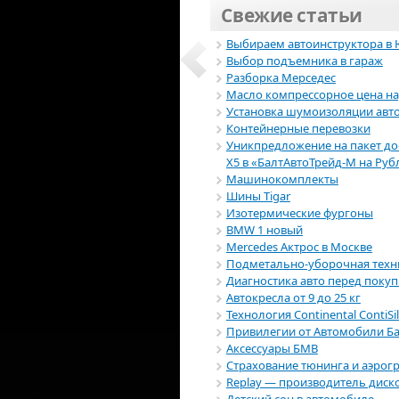
Свежие статьи
Выбираем автоинструктора в
Выбор подъемника в гараж
Разборка Мерседес
Масло компрессорное цена н
Установка шумоизоляции авт
Контейнерные перевозки
Уникпредложение на пакет д
Х5 в «БалтАвтоТрейд-М на Руб
Машинокомплекты
Шины Tigar
Изотермические фургоны
BMW 1 новый
Mercedes Актрос в Москве
Подметально-уборочная техн
Диагностика авто перед поку
Автокресла от 9 до 25 кг
Технология Continental ContiSi
Привилегии от Автомобили Б
Аксессуары БМВ
Страхование тюнинга и аэрог
Replay — производитель диск
Детский сон в автомобиле