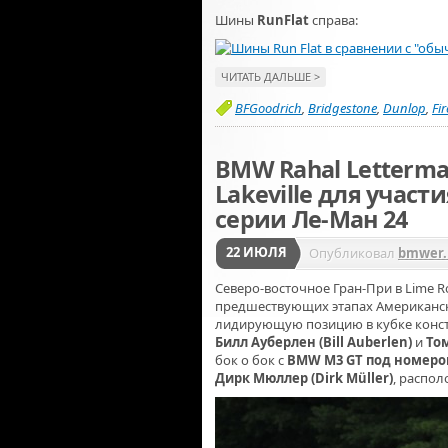
Шины
RunFlat
справа:
ЧИТАТЬ ДАЛЬШЕ >
BFGoodrich
,
Bridgestone
,
Dunlop
,
Fi
BMW Rahal Letterma
Lakeville для участ
серии Ле-Ман 24
22 ИЮЛЯ
Опубликовал
bmwer.
Северо-восточное Гран-При в Lime Ro
предшествующих этапах Американско
лидирующую позицию в кубке конс
Билл Ауберлен (Bill Auberlen)
и
То
бок о бок с
BMW M3 GT под номеро
Дирк Мюллер (Dirk Müller)
, распол