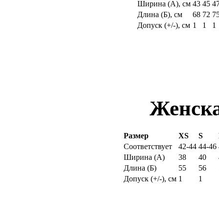
Ширина (
А
), см
43
45
4
Длина (
Б
), см
68
72
7
Допуск (+/-), см
1
1
1
Женска
Размер
XS
S
Соответствует
42-44
44-46
Ширина (
А
)
38
40
Длина (
Б
)
55
56
Допуск (+/-), см
1
1