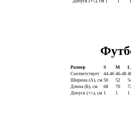
Допуск (+/-), см
1
1
Футб
Размер
S
M
L
Соответствует
44-46
46-48
4
Ширина (
А
), см
50
52
5
Длина (
Б
), см
68
70
7
Допуск (+/-), см
1
1
1