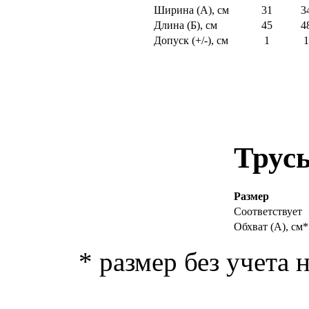
Ширина (
А
), см
31
3
Длина (
Б
), см
45
4
Допуск (+/-), см
1
1
Трус
Размер
Соответствует
Обхват (
А
), см
*
*
размер без учета 