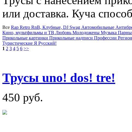
Трусы с нанесением прик
или доставка. Куча спосо
Все
Rap
Retro
RnB, Клубные, DJ
Swag
Автомобильные
Антибр
Кино, мультфильмы и ТВ
Любовь
Молодожены
Музыка
Парные
Прикольные картинки
Прикольные надписи
Профессии
Регио
Туристические
Я Русский!
1
2
3
4
5
6
>>
Трусы uno! dos! tre!
450 руб.