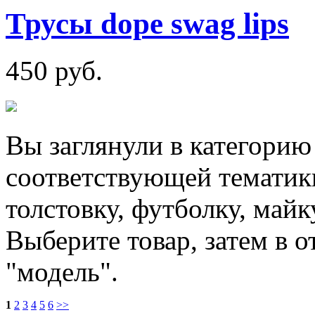
Трусы dope swag lips
450 руб.
Вы заглянули в категорию
соответствующей тематики
толстовку, футболку, май
Выберите товар, затем в 
"модель".
1
2
3
4
5
6
>>