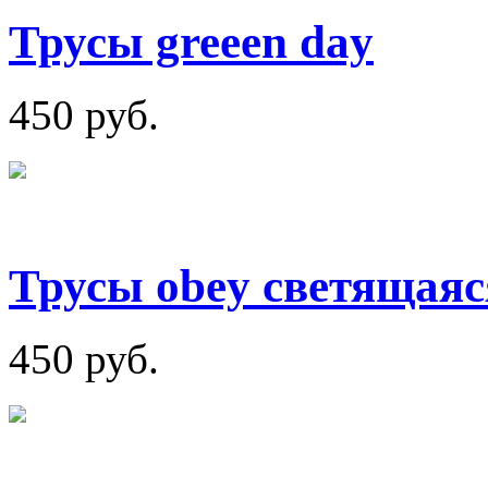
Трусы greeen day
450 руб.
Трусы obey светящаяс
450 руб.