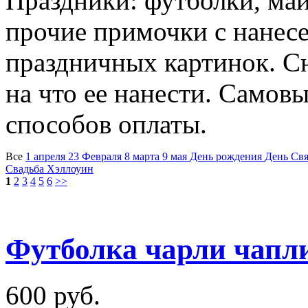
Праздники: футболки, май
прочие примочки с нанес
праздничных картинок. Сн
на что ее нанести. Самовы
способов оплаты.
Все
1 апреля
23 Февраля
8 марта
9 мая
День рождения
День Св
Свадьба
Хэллоуин
1
2
3
4
5
6
>>
Футболка чарли чапл
600 руб.