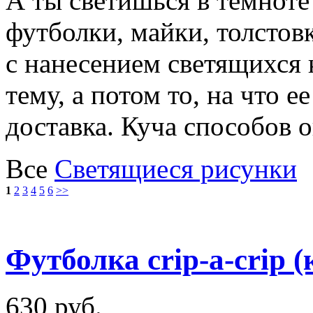
А ты светишься в темноте
футболки, майки, толстов
с нанесением светящихся 
тему, а потом то, на что 
доставка. Куча способов 
Все
Светящиеся рисунки
1
2
3
4
5
6
>>
Футболка crip-a-crip 
630 руб.