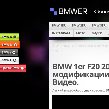
Офици
BMW 1ER
BMW 2ER
BMW 3ER
INSTAGRAM
MOTO
ВИДЕО
BMW A
BMW M
«
Оригинальный ракурс: сборка BMW 3er 
изнутри
BMW i
BMW F
BMW 1er F20 2
Цвета BMW
модификации 
Видео.
Легкий видео-обзор двух красных
B