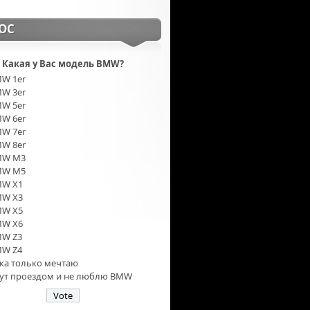
ОС
Какая у Вас модель BMW?
W 1er
W 3er
W 5er
W 6er
W 7er
W 8er
MW M3
MW M5
W X1
W X3
W X5
W X6
W Z3
W Z4
ка только мечтаю
тут проездом и не люблю BMW