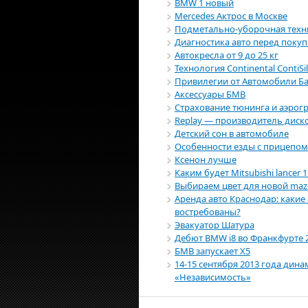
BMW 1 новый
Mercedes Актрос в Москве
Подметально-уборочная техн
Диагностика авто перед поку
Автокресла от 9 до 25 кг
Технология Continental ContiSi
Привилегии от Автомобили Б
Аксессуары БМВ
Страхование тюнинга и аэрог
Replay — производитель диск
Детский сон в автомобиле
Особенности езды с прицепом
Ксенон лучше
Каким будет Mitsubishi lancer 1
Выбираем цвет для новой maz
Аренда авто Краснодар: каки
востребованы?
Эвакуатор Шатура
Дебют BMW i8 во Франкфурте 
БМВ запускает X5
14-15 сентября 2013 года дин
«Независимость»