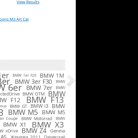
View Results
Koons M3 Art Car
er
BMW 1M
BMW 1er F20
er
BMW 3er F30
BMW
 6er
BMW 7er
BMW
BMW
tedDrive
BMW DTM
BMW F13
MW F12
BMW
BMW i3
BMW GT
roup
3
BMW M5
BMW M5
an Coupe
BMW Motorrad
BMW
BMW X3
BMW X1
BMW Z4
Geneva
W xDrive
IAS
Женева 2011
Парижский