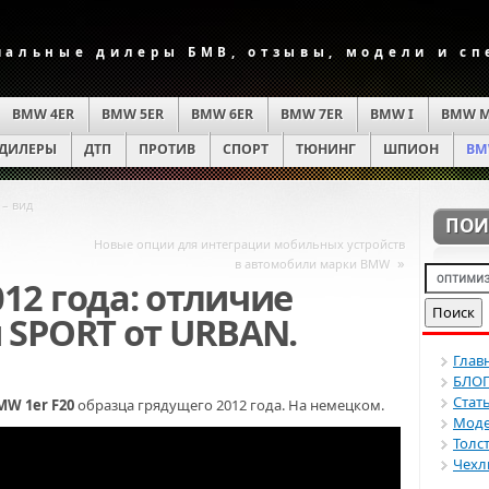
альные дилеры БМВ, отзывы, модели и с
BMW 4ER
BMW 5ER
BMW 6ER
BMW 7ER
BMW I
BMW 
ДИЛЕРЫ
ДТП
ПРОТИВ
СПОРТ
ТЮНИНГ
ШПИОН
BM
– вид
ПОИ
Новые опции для интеграции мобильных устройств
»
в автомобили марки BMW
012 года: отличие
SPORT от URBAN.
Глав
БЛО
Стат
MW 1er F20
образца грядущего 2012 года. На немецком.
Моде
Толс
Чехл