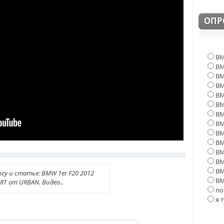
ОПР
BM
BM
BM
BM
BM
BM
B
B
BM
BM
BM
BM
BM
огу и статье: BMW 1er F20 2012
BM
T от URBAN. Видео..
по
я 
Ё-
мобиль