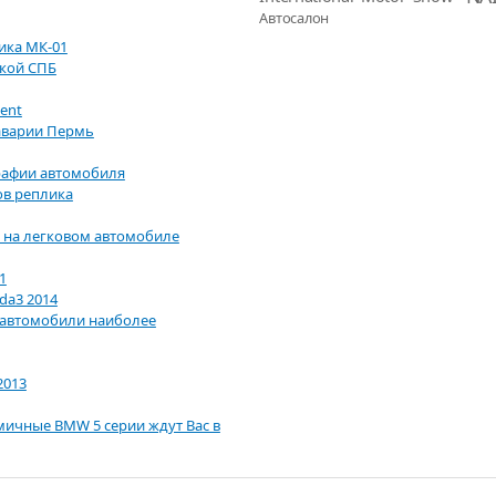
Автосалон
ика МК-01
пкой СПБ
lent
аварии Пермь
рафии автомобиля
ов реплика
 на легковом автомобиле
1
da3 2014
е автомобили наиболее
2013
амичные BMW 5 серии ждут Вас в