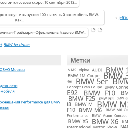
остоится совсем скоро: 10 сентября 2013…
BMW
в
Active
Ярославле
р» в августе выпустил 100-тысячный автомобиль BMW.
Tourer
(видео
Jeff 
Как…
Outdoor
тест-
(видео)
драйва)
! Пеликан-Праймари - Официальный дилер BMW…
rt
,
BMW 1er Urban
Метки
BMW 1
 ЮЗАО Москвы
AUDI
Alpina
ALMS
BMW 3
BMW 1M Coupe
BMW
BMW 5er
4er
адежности
BMW Connec
Concept Gran Coupe
BMW F10
E92
омобиля
B
BMW F25
BMW F34
BMW G
BMW M
ооснащения Performance для BMW
i8
BMW M
левке
F10
BMW M6
BMW M6 Gr
Performance
BMW Vision Concept
BMW X6
BMW X5
BM
NA
International Motor Show