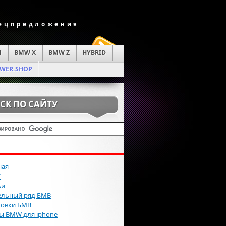
пецпредложения
M
BMW X
BMW Z
HYBRID
WER.SHOP
СК ПО САЙТУ
ная
Г
ьи
льный ряд БМВ
товки БМВ
ы BMW для iphone