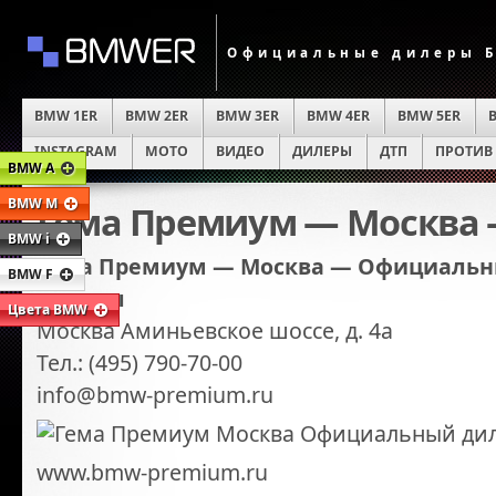
Официальные дилеры Б
BMW 1ER
BMW 2ER
BMW 3ER
BMW 4ER
BMW 5ER
INSTAGRAM
MOTO
ВИДЕО
ДИЛЕРЫ
ДТП
ПРОТИВ
BMW A
BMW M
Гема Премиум — Москва
BMW i
Гема Премиум — Москва — Официаль
BMW F
отзывы
Цвета BMW
Москва Аминьевское шоссе, д. 4а
Тел.: (495) 790-70-00
info@bmw-premium.ru
www.bmw-premium.ru