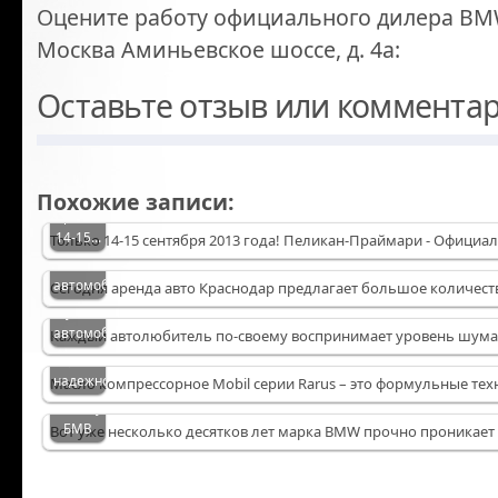
Оцените работу официального дилера B
Москва Аминьевское шоссе, д. 4а:
Оставьте отзыв или комментар
Осенний
тест-
драйв
в
Пеликан
Похожие записи:
Аренда
Праймари!
авто
14-15…
Только 14-15 сентября 2013 года! Пеликан-Праймари - Офици
Краснодар:
какие
автомобили…
Сегодня аренда авто Краснодар предлагает большое количест
Установка
шумоизоляции
Масло
автомобиля
Каждый автолюбитель по-своему воспринимает уровень шума 
компрессорное
цена
надежности
Масло компрессорное Mobil серии Rarus – это формульные те
Аксессуары
БМВ
Вот уже несколько десятков лет марка BMW прочно проникает