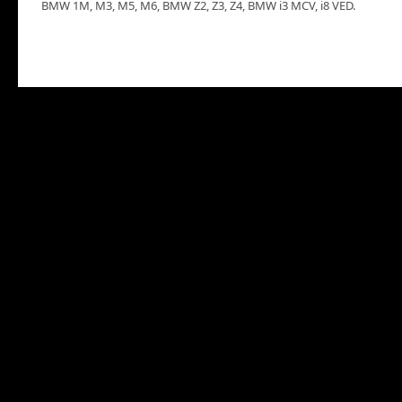
BMW 1M, M3, M5, M6, BMW Z2, Z3, Z4, BMW i3 MCV, i8 VED.