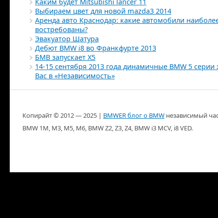
Каким будет Mitsubishi lancer 11
Выбираем цвет для новой mazda3 2014
Аренда авто Краснодар: какие автомобили наиболе
востребованы?
Эвакуатор Шатура
Дебют BMW i8 во Франкфурте 2013
БМВ запускает X5
14-15 сентября 2013 года динамичные BMW 5 серии 
Вас в «Независимость»
Копирайт ©
2012 — 2025
|
BMWER блог о BMW
независимый частны
BMW 1M, M3, M5, M6, BMW Z2, Z3, Z4, BMW i3 MCV, i8 VED.