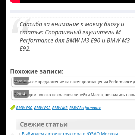
Спасибо за внимание к моему блогу и
статье: Спортивный глушитель M
Performance для BMW M3 E90 и BMW M3
E92.
Уникпредложение
Выбираем
на
Похожие записи:
цвет
пакет
для
дооснащения…
Уникальное предложение на пакет дооснащения Performance д
новой
mazda3
2014
С приходом нового поколения линейки Mazda, появились нов
BMW E90
,
BMW E92
,
BMW M3
,
BMW Performance
Свежие статьи
Выбираем автоинструктора в ЮЗАО Москвы