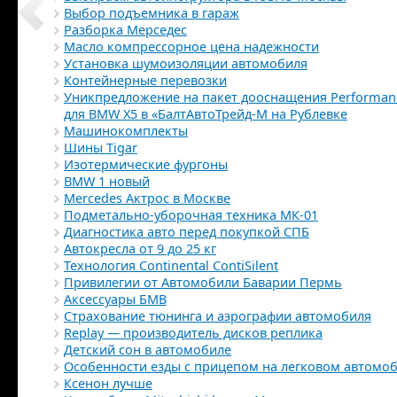
Выбор подъемника в гараж
Разборка Мерседес
Масло компрессорное цена надежности
Установка шумоизоляции автомобиля
Контейнерные перевозки
Уникпредложение на пакет дооснащения Performan
для BMW Х5 в «БалтАвтоТрейд-М на Рублевке
Машинокомплекты
Шины Tigar
Изотермические фургоны
BMW 1 новый
Mercedes Актрос в Москве
Подметально-уборочная техника МК-01
Диагностика авто перед покупкой СПБ
Автокресла от 9 до 25 кг
Технология Continental ContiSilent
Привилегии от Автомобили Баварии Пермь
Аксессуары БМВ
Страхование тюнинга и аэрографии автомобиля
Replay — производитель дисков реплика
Детский сон в автомобиле
Особенности езды с прицепом на легковом автомо
Ксенон лучше