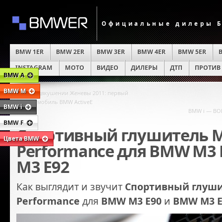
Официальные дилеры Б
BMW 1ER
BMW 2ER
BMW 3ER
BMW 4ER
BMW 5ER
INSTAGRAM
MOTO
ВИДЕО
ДИЛЕРЫ
ДТП
ПРОТИВ
BMW A
BMW M
«
В предвкушении Женевы 2011: первый
электромобиль BMW ActiveE
BMW i
BMW i — BO
BMW F
Спортивный глушитель 
Цвета BMW
Performance для BMW M3 
M3 E92
Как выглядит и звучит
Спортивный глуш
Performance
для
BMW M3 E90
и
BMW M3 E