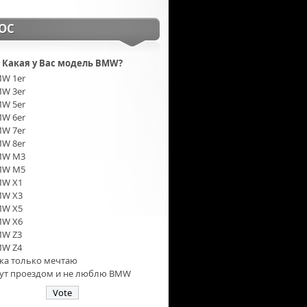
ОС
Какая у Вас модель BMW?
W 1er
W 3er
W 5er
W 6er
W 7er
W 8er
MW M3
MW M5
W X1
W X3
W X5
W X6
W Z3
W Z4
ка только мечтаю
тут проездом и не люблю BMW