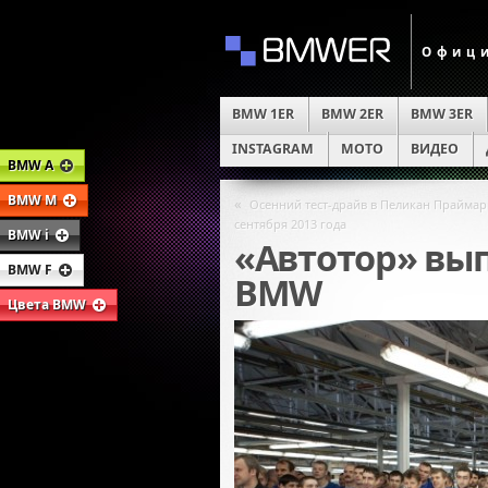
Офици
BMW 1ER
BMW 2ER
BMW 3ER
INSTAGRAM
MOTO
ВИДЕО
BMW A
BMW M
«
Осенний тест-драйв в Пеликан Праймари
сентября 2013 года
BMW i
«Автотор» вы
BMW F
BMW
Цвета BMW