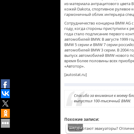
из материала антрацитового цвета B
кожей Dakota, спортивное рулевое 
гармоничный облик интерьера спец
Сотрудничество концерна BMW AG с 
году, когда стороны приступили к р
года стало подписание первого конт
автомобилей BMW. В августе 1999 г
BMW 5 серии и BMW 7 серии российск
автомобилей BMW 3 серии. В 2004 го
выпуск автомобилей BMW нового пок
время более половины всех приобр
«Автотор».
[autostat.ru]
Спасибо за внимание к моему бл
выпустил 100-тысячный BMW.
Похожие записи:
Эвакуатор
14-15
Шатура
Как работают эвакуаторы? Отличн
Mercedes
сентября