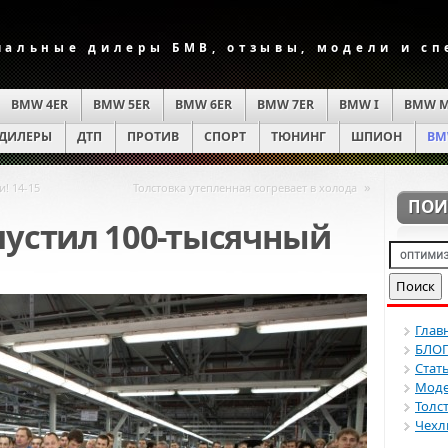
альные дилеры БМВ, отзывы, модели и с
BMW 4ER
BMW 5ER
BMW 6ER
BMW 7ER
BMW I
BMW 
ДИЛЕРЫ
ДТП
ПРОТИВ
СПОРТ
ТЮНИНГ
ШПИОН
BM
»
! 14-15
Толстовка утепленная согревает в холода
ПОИ
пустил 100-тысячный
Глав
БЛО
Стат
Моде
Толс
Чехл