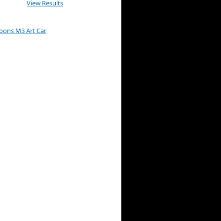
View Results
Koons M3 Art Car