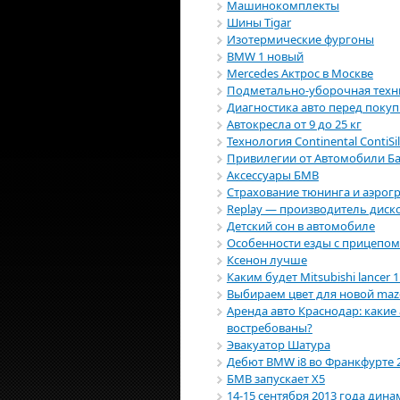
Машинокомплекты
Шины Tigar
Изотермические фургоны
BMW 1 новый
Mercedes Актрос в Москве
Подметально-уборочная техн
Диагностика авто перед поку
Автокресла от 9 до 25 кг
Технология Continental ContiSi
Привилегии от Автомобили Б
Аксессуары БМВ
Страхование тюнинга и аэрог
Replay — производитель диск
Детский сон в автомобиле
Особенности езды с прицепом
Ксенон лучше
Каким будет Mitsubishi lancer 1
Выбираем цвет для новой maz
Аренда авто Краснодар: каки
востребованы?
Эвакуатор Шатура
Дебют BMW i8 во Франкфурте 
БМВ запускает X5
14-15 сентября 2013 года дин