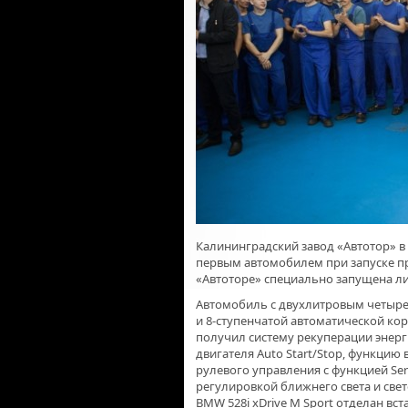
Калининградский завод «Автотор» в
первым автомобилем при запуске про
«Автоторе» специально запущена л
Автомобиль с двухлитровым четыр
и 8-ступенчатой автоматической кор
получил систему рекуперации энер
двигателя Auto Start/Stop, функцию
рулевого управления с функцией Ser
регулировкой ближнего света и св
BMW 528i xDrive M Sport отделан в