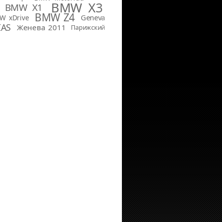
BMW X3
BMW X1
BMW Z4
Geneva
W xDrive
IAS
Женева 2011
Парижский