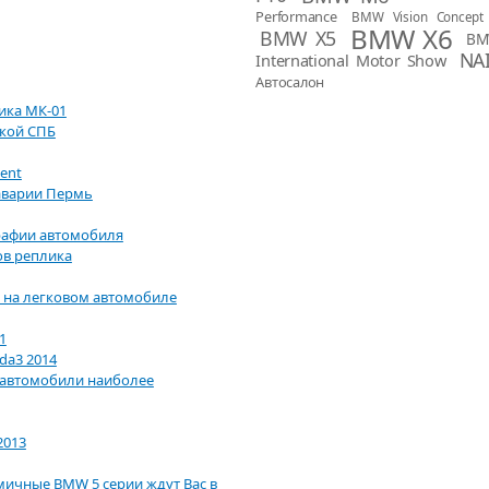
Performance
BMW Vision Concept
BMW X6
BMW X5
BM
NA
International Motor Show
Автосалон
ика МК-01
пкой СПБ
lent
аварии Пермь
рафии автомобиля
ов реплика
 на легковом автомобиле
1
da3 2014
е автомобили наиболее
2013
амичные BMW 5 серии ждут Вас в