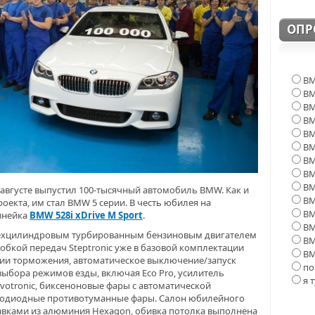
ОПР
BM
BM
BM
BM
BM
BM
B
B
BM
 августе выпустил 100-тысячный автомобиль BMW. Как и
BM
екта, им стал BMW 5 серии. В честь юбилея на
BM
инейка
BMW 528i xDrive M Sport
.
BM
ехцилиндровым турбированным бензиновым двигателем
BM
обкой передач Steptronic уже в базовой комплектации
BM
гии торможения, автоматическое выключение/запуск
по
 выбора режимов езды, включая Eco Pro, усилитель
я 
votronic, биксеноновые фары c автоматической
етодиодные противотуманные фары. Салон юбилейного
ставками из алюминия Hexagon, обивка потолка выполнена