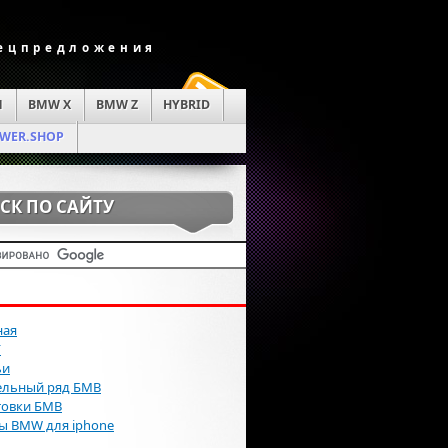
пецпредложения
M
BMW X
BMW Z
HYBRID
WER.SHOP
СК ПО САЙТУ
ная
Г
ьи
льный ряд БМВ
товки БМВ
ы BMW для iphone