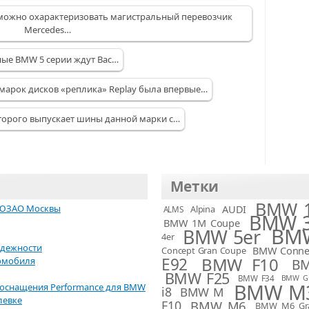
к можно охарактеризовать магистральный перевозчик
Mercedes…
ные BMW 5 серии ждут Вас…
марок дисков «реплика» Replay была впервые…
торого выпускает шины данной марки с…
Метки
BMW 1
 ЮЗАО Москвы
AUDI
Alpina
ALMS
BMW 3
BMW 1M Coupe
BMW
BMW 5er
4er
адежности
BMW Connec
Concept Gran Coupe
BMW F10
E92
омобиля
B
BMW F25
BMW F34
BMW G
BMW M
ооснащения Performance для BMW
i8
BMW M
левке
F10
BMW M6
BMW M6 Gr