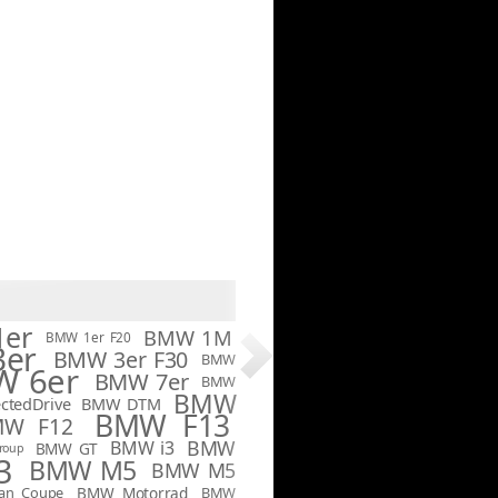
er
BMW 1M
BMW 1er F20
er
BMW 3er F30
BMW
 6er
BMW 7er
BMW
BMW
tedDrive
BMW DTM
BMW F13
MW F12
BMW
BMW i3
BMW GT
roup
3
BMW M5
BMW M5
an Coupe
BMW Motorrad
BMW