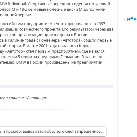
MW Individual. Спортивные передние сиденья с отделкой
колесо M и 18-дюймовые колесные диски М дополнили
иальной версии.
Jeff 
российским предприятием «Автотор» началось в 1997
еализации совместного проекта. Его результатом через два
ракта об организации производства в России
ода в Калининграде с конвейера «Автотора» сошли первые
ой сборки. В марте 2001 года началась сборка
ду «Автотор» стал первым предприятием, где начался
оления 5 серии за пределами Германии. В настоящее
етаемых BMW в России произведены на предприятии
огу и статье: «Автотор»
ый пример: вывоз автомобилей с мест запрещенной…