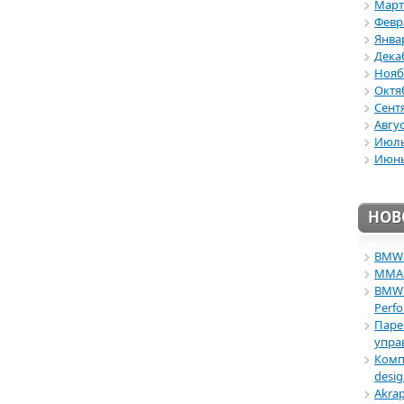
Март
Февр
Янва
Дека
Нояб
Октя
Сент
Авгус
Июль
Июнь
НОВ
BMW 
ММАС 
BMW 
Perf
Паре
упра
Комп
desi
Akra