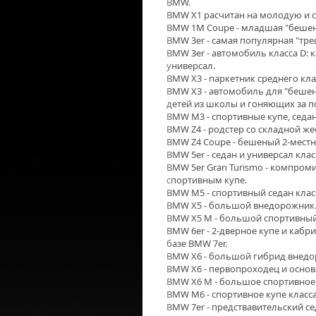
BMW.
BMW X1 расчитан на молодую и 
BMW 1M Coupe - младшая "бешена
BMW 3er - самая популярная "тр
BMW 3er - автомобиль класса D: к
универсал.
BMW X3 - паркетник среднего кла
BMW X3 - автомобиль для "беше
детей из школы и гоняющих за п
BMW M3 - спортивные купе, седан
BMW Z4 - родстер со складной ж
BMW Z4 Coupe - бешеный 2-местн
BMW 5er - седан и универсал класс
BMW 5er Gran Turismo - компром
спортивным купе.
BMW M5 - спортивный седан клас
BMW X5 - большой внедорожник
BMW X5 M - большой спортивны
BMW 6er - 2-дверное купе и кабр
базе BMW 7er.
BMW X6 - большой гибрид внедо
BMW X6 - первопроходец и основ
BMW X6 M - большое спортивное
BMW M6 - спортивное купе класса
BMW 7er - предствавительский сед