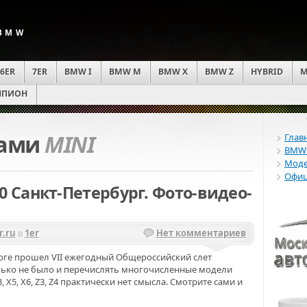
 BMW
6ER
7ER
BMW I
BMW M
BMW X
BMW Z
HYBRID
M
ПИОН
ками
MINI
Глав
BMWE
Моде
Офиц
0 Санкт-Петербург. Фото-видео-
.ru
в
1er
Нет комментариев
бурге прошел VII ежегодный Общероссийский слет
ько не было и перечислять многочисленные модели
, X3, X5, X6, Z3, Z4 практически нет смысла. Смотрите сами и