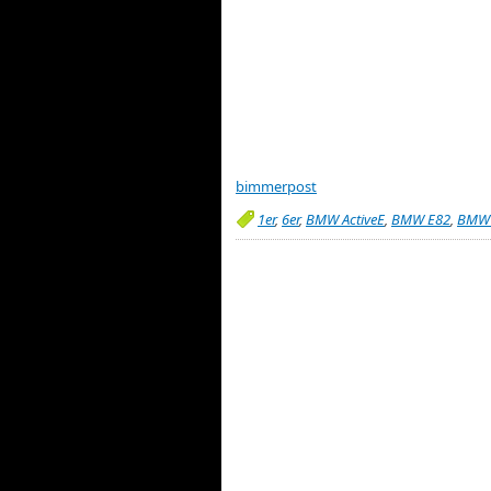
bimmerpost
1er
,
6er
,
BMW ActiveE
,
BMW E82
,
BMW 