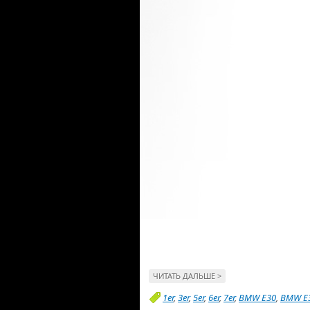
ЧИТАТЬ ДАЛЬШЕ >
1er
,
3er
,
5er
,
6er
,
7er
,
BMW E30
,
BMW E