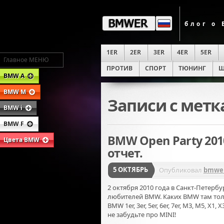
блог о
1ER
2ER
3ER
4ER
5ER
Главное МЕНЮ
ПРОТИВ
СПОРТ
ТЮНИНГ
Ш
BMW A
BMW M
Записи с мет
BMW i
BMW F
BMW Open Party 201
Цвета BMW
отчет.
5 ОКТЯБРЬ
Опубликовал
bmwer
2 октября 2010 года в Санкт-Петер
любителей BMW. Каких BMW там тол
BMW 1er, 3er, 5er, 6er, 7er, M3, M5, X1
не забудьте про MINI!