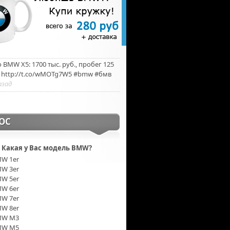
BMW X5: 1700 тыс. руб., пробег 125
. http://t.co/wMOTg7W5 #bmw #бмв
азад
ОС
Какая у Вас модель BMW?
W 1er
W 3er
W 5er
W 6er
W 7er
W 8er
MW M3
MW M5