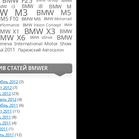
BMW Group
BMW i8
BMW M
MW i3
W M3
BMW M5
M5 F10
BMW M6
BMW Motorrad
rformance
BMW Vision Concept
BMW
BMW X3
BMW X1
BMW
BMW X6
BMW
BMW xDrive
eneva International Motor Show
а 2011
Парижский Автосалон
ИВ СТАТЕЙ BMWER
ябрь 2012
(2)
т 2012
(7)
 2012
(23)
аль 2012
(4)
ябрь 2011
(6)
т 2011
(11)
 2011
(8)
 2011
(4)
2011
(1)
ль 2011
(12)