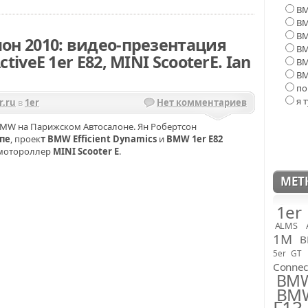
BM
BM
BM
он 2010: видео-презентация
BM
iveE 1er E82, MINI ScooterE. Ian
BM
BM
по
я 
.ru
в
1er
Нет комментариев
MW на Парижском Автосалоне. Ян Робертсон
упе
, проек
т BMW Efficient Dynamics
и
BMW 1er E82
-мотороллер
MINI Scooter E
.
МЕТ
1er
ALMS
1M
B
5er GT
Connec
BM
BMW