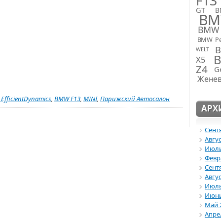
F13
GT
B
BM
BMW 
BMW Pe
WELT
X5
Z4
G
Женев
EfficientDynamics
,
BMW F13
,
MINI
,
Парижский Автосалон
АРХ
Сент
Авгус
Июль
Февр
Сент
Авгус
Июль
Июнь
Май 
Апре