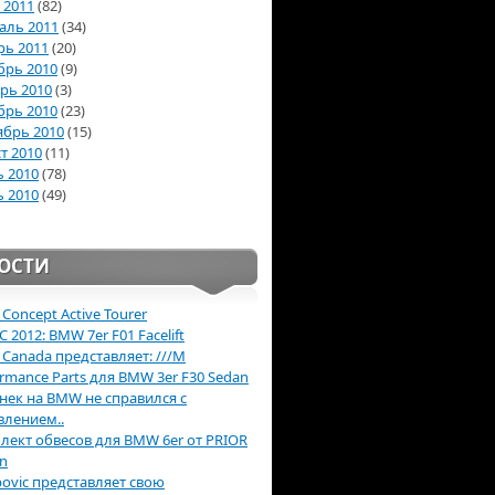
 2011
(82)
аль 2011
(34)
рь 2011
(20)
брь 2010
(9)
рь 2010
(3)
брь 2010
(23)
ябрь 2010
(15)
т 2010
(11)
 2010
(78)
 2010
(49)
ОСТИ
Concept Active Tourer
2012: BMW 7er F01 Facelift
Canada представляет: ///M
ormance Parts для BMW 3er F30 Sedan
нек на BMW не справился с
влением..
лект обвесов для BMW 6er от PRIOR
gn
povic представляет свою