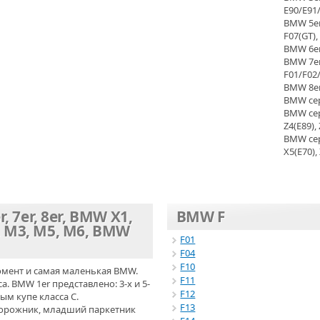
E90/E91/
BMW 5er 
F07(GT),
BMW 6er 
BMW 7er 
F01/F02
BMW 8er
BMW сер
BMW сери
Z4(E89), 
BMW сери
X5(E70),
r, 7er, 8er, BMW X1,
BMW F
, M3, M5, M6, BMW
F01
F04
F10
омент и самая маленькая BMW.
F11
. BMW 1er представлено: 3-х и 5-
F12
ым купе класса C.
F13
дорожник, младший паркетник