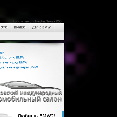
Follow me on Twitter
Лента RSS
OTO
ВИДЕО
ДТП С BMW
ная
R блог о BMW
льный ряд BMW
иальные дилеры BMW