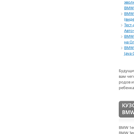
эвол
BMW 
BMW 
(виде
Тест
Авто
BMW 
на О
BMW 
Java 
Будущи
вам чег
родов и
ребенка
КУЗ
BM
BMW 1er
BMW 3er 