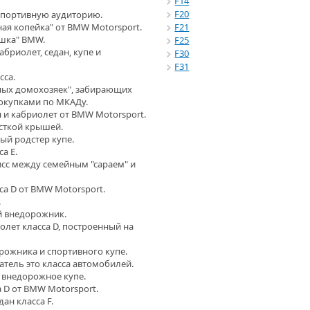
F14
F20
спортивную аудиторию.
я копейка" от BMW Motorsport.
F21
ешка" BMW.
F25
абриолет, седан, купе и
F30
F31
сса.
ных домохозяек", забирающих
окупками по МКАДу.
 и кабриолет от BMW Motorsport.
есткой крышей.
ый родстер купе.
а E.
исс между семейным "сараем" и
са D от BMW Motorsport.
.
й внедорожник.
иолет класса D, построенный на
рожника и спортивного купе.
атель это класса автомобилей.
 внедорожное купе.
 D от BMW Motorsport.
ан класса F.