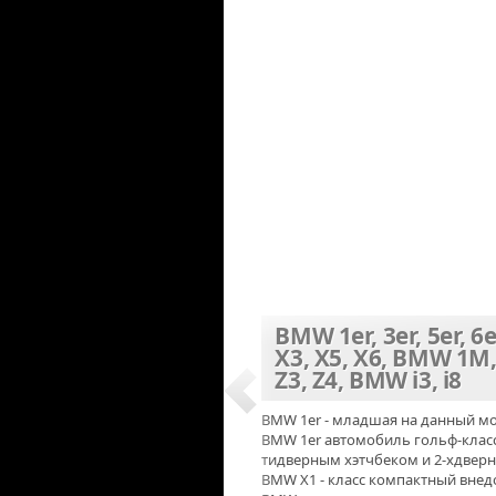
BMW 1er, 3er, 5er, 6e
X3, X5, X6, BMW 1M
Z3, Z4, BMW i3, i8
BMW 1er - младшая на данный м
BMW 1er автомобиль гольф-класса
тидверным хэтчбеком и 2-хдверн
BMW X1 - класс компактный вне