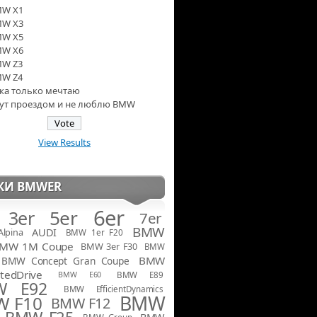
W X1
W X3
W X5
W X6
W Z3
W Z4
ка только мечтаю
тут проездом и не люблю BMW
View Results
КИ BMWER
6er
5er
3er
7er
BMW
AUDI
Alpina
BMW 1er F20
MW 1M Coupe
BMW 3er F30
BMW
BMW
BMW Concept Gran Coupe
tedDrive
BMW E60
BMW E89
W E92
BMW EfficientDynamics
BMW
 F10
BMW F12
BMW F25
BMW