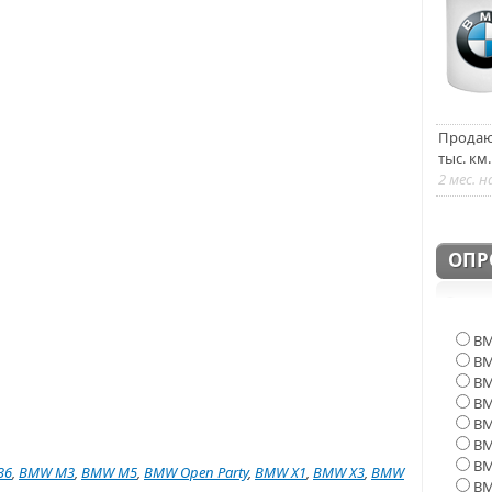
Продаю 
тыс. км
2 мес. н
ОПР
BM
BM
BM
BM
BM
BM
B
36
,
BMW M3
,
BMW M5
,
BMW Open Party
,
BMW X1
,
BMW X3
,
BMW
B