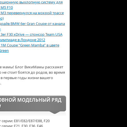
юционную выхлопную систему для
M5 F10
M3 перевернулся на мокрой трассе
о)
-драйв BMW 6er Gran Coupe от канала
+
3er F30 xDrive — спонсор Team USA
лимпиаде в Лондоне 2012
1M Coupe “Green Mamba” в цвете
Green
е мамы! Блог ВикиМамы расскажет
о не стоит боятся до родов, во время
 в первые годы жизни вашего
.
ОВНОЙ МОДЕЛЬНЫЙ РЯД
W
 серии: E81/E82/E87/E88, F20
серии: E21, E30, E36, E46,