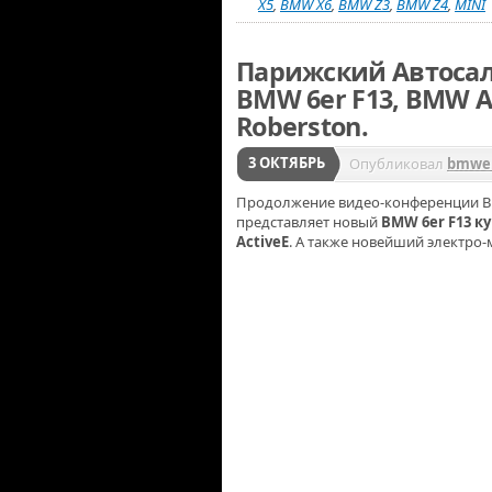
X5
,
BMW X6
,
BMW Z3
,
BMW Z4
,
MINI
Парижский Автосал
BMW 6er F13, BMW Act
Roberston.
3 ОКТЯБРЬ
Опубликовал
bmwer
Продолжение видео-конференции B
представляет новый
BMW 6er F13 к
ActiveE
. А также новейший электро