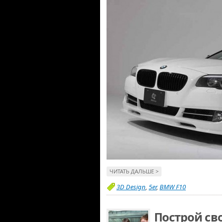
ЧИТАТЬ ДАЛЬШЕ >
3D Design
,
5er
,
BMW F10
Построй св