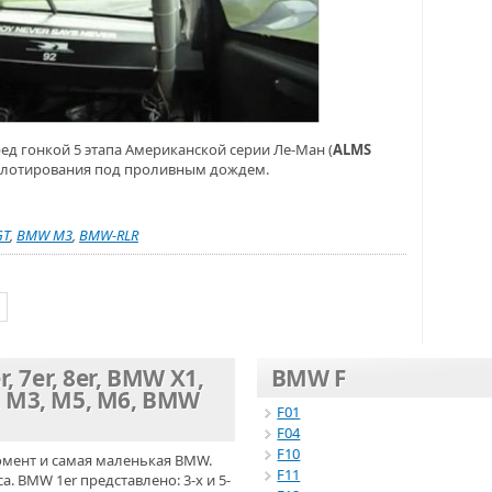
ед гонкой 5 этапа Американской серии Ле-Ман (
ALMS
пилотирования под проливным дождем.
GT
,
BMW M3
,
BMW-RLR
»
r, 7er, 8er, BMW X1,
BMW F
, M3, M5, M6, BMW
F01
F04
F10
омент и самая маленькая BMW.
F11
. BMW 1er представлено: 3-х и 5-