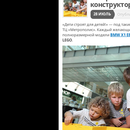
конструкто
28 ИЮЛЬ
Опубл
«Дети строят для детей!» — под так
ТЦ «Метрополис». Каждый желающий
полноразмерной модели
BMW X1 E
LEGO
.