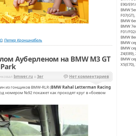
E90/E91/
BMW 5er 
F07(GT),
BMW 6er 
BMW 7er 
F01/F02
BMW 8er
O
,
Петер Кроншнабель
BMW сер
BMW сери
Z4(E89), 
иллом Ауберленом на BMW M3 GT
BMW сери
 Park
X5(E70),
иковал
bmwer.ru
в
3er
Нет комментариев
ин из гонщиков BMW-RLR (
BMW Rahal Letterman Racing
од номером №92 покажет как проходят круг в «боевом