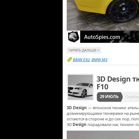
ЧИТАТЬ ДАЛЬШЕ >
BMW E92
,
BMW M3
3D Design 
F10
29 ИЮЛЬ
Опубл
3D Design
— японское тюнинг ателье
доминирующими тюнерами на рынке б
остаются в стороне и до сих пор, по
3D
Design
порадовали нас тюнинг-п