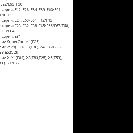
E92/E93, F30
серии: E12, E28, E34, E39, E60/E61,
 F10/F11
серии: E24, E63/E64, F12/F13
серии: E23, E32, E38, E65/E66/E67/E68,
/F03/F04
 серии: E31
ии SuperCar: M1(E26)
и Z: Z1(E30), Z3(E36), Z4(E85/E86),
Z8(E52), Z9
и X: X1(E84), X3(E83,F25), X5(Е53),
 X6(E71/E72)