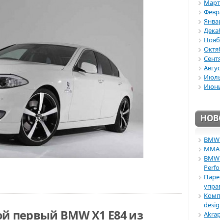
Март
Февр
Янва
Дека
Нояб
Октя
Сент
Авгус
Июль
Июнь
НОВ
BMW 
ММАС 
BMW 
Perf
Паре
упра
Комп
desi
ой первый BMW X1 E84 из
Akra