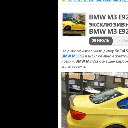
BMW M3 E92
эксклюзивн
BMW M3 E9
29 ИЮЛЬ
Опубл
На днях официальный дилер
SoCal 
BMW M3 E92
в эксклюзивном желто
краски,
BMW M3 E92
оснащен карбон
сплиттерами.