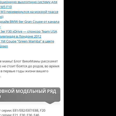
юционную выхлопную систему для
M5 F10
M3 перевернулся на мокрой трассе
о)
-драйв BMW 6er Gran Coupe от канала
+
3er F30 xDrive — спонсор Team USA
лимпиаде в Лондоне 2012
1M Coupe “Green Mamba” в цвете
Green
е мамы! Блог ВикиМамы расскажет
о не стоит боятся до родов, во время
 в первые годы жизни вашего
.
ОВНОЙ МОДЕЛЬНЫЙ РЯД
W
 серии: E81/E82/E87/E88, F20
серии: E21, E30, E36, E46,