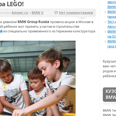
эвол
ра LEGO!
BMW 
BMW 
иковал
bmwer.ru
в
BMW X
Нет комментариев
(виде
Тест
им девизом
BMW Group Russia
провела акцию в Москве в
 ребенок мог принять участие в строительстве
Авто
84
из специально привезенного из Германии конструктора
BMW 
на О
BMW 
Java 
Будущи
вам чег
родов и
ребенка
КУЗ
BM
BMW 1er
BMW 3er 