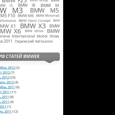
BMW Group
BMW i8
BMW M
MW i3
W M3
BMW M5
M5 F10
BMW M6
BMW Motorrad
rformance
BMW Vision Concept
BMW
BMW X3
BMW X1
BMW
BMW X6
BMW
BMW xDrive
eneva International Motor Show
а 2011
Парижский Автосалон
ИВ СТАТЕЙ BMWER
ябрь 2012
(2)
т 2012
(7)
 2012
(23)
аль 2012
(4)
ябрь 2011
(6)
т 2011
(11)
 2011
(8)
 2011
(4)
2011
(1)
ль 2011
(12)