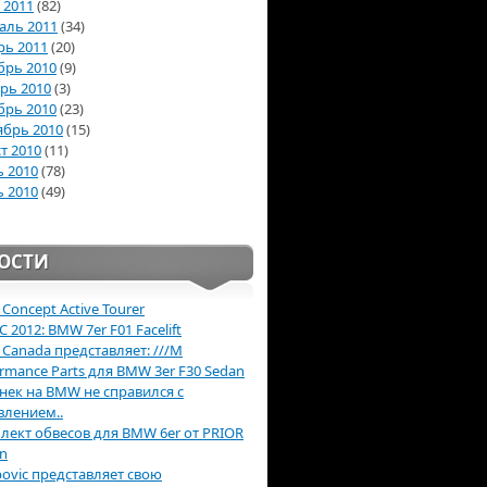
 2011
(82)
аль 2011
(34)
рь 2011
(20)
брь 2010
(9)
рь 2010
(3)
брь 2010
(23)
ябрь 2010
(15)
т 2010
(11)
 2010
(78)
 2010
(49)
ОСТИ
Concept Active Tourer
2012: BMW 7er F01 Facelift
Canada представляет: ///M
ormance Parts для BMW 3er F30 Sedan
нек на BMW не справился с
влением..
лект обвесов для BMW 6er от PRIOR
gn
povic представляет свою