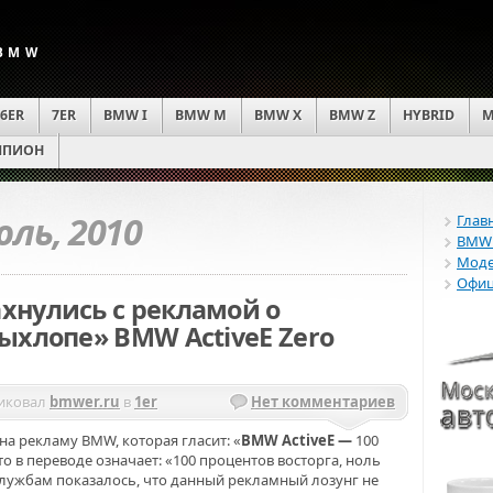
 BMW
6ER
7ER
BMW I
BMW M
BMW X
BMW Z
HYBRID
M
ПИОН
ль, 2010
Глав
BMWE
Моде
Офиц
нулись с рекламой о
ыхлопе» BMW ActiveE Zero
иковал
bmwer.ru
в
1er
Нет комментариев
на рекламу BMW, которая гласит: «
BMW ActiveE —
100
 что в переводе означает: «100 процентов восторга, ноль
лужбам показалось, что данный рекламный лозунг не