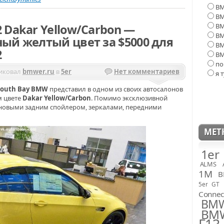
BM
BM
BM
 Dakar Yellow/Carbon —
BM
ый желтый цвет за $5000 для
BM
2
BM
по
иковал
bmwer.ru
в
5er
Нет комментариев
я 
South Bay BMW
представил в одном из своих автосалонов
м цвете
Dakar Yellow/Carbon
. Помимо эксклюзивной
овыми задним спойлером, зеркалами, передними
МЕТ
1er
ALMS
1M
B
5er GT
Connec
BM
BMW