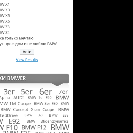
W X1
W X3
W X5
W X6
W Z3
W Z4
ка только мечтаю
тут проездом и не люблю BMW
View Results
КИ BMWER
6er
5er
3er
7er
BMW
AUDI
Alpina
BMW 1er F20
MW 1M Coupe
BMW 3er F30
BMW
BMW
BMW Concept Gran Coupe
tedDrive
BMW E60
BMW E89
W E92
BMW EfficientDynamics
BMW
 F10
BMW F12
BMW F25
BMW