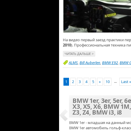
На видео первый заезд практики пер
2010
). Профессиональная техника 
ЧИТАТЬ ДАЛЬШЕ >
ALMS
,
Bill Auberlen
,
BMW E92
,
BMW 
...
1
2
3
4
5
»
10
Last 
BMW 1er, 3er, 5er, 6e
X3, X5, X6, BMW 1M
Z3, Z4, BMW i3, i8
BMW 1er - младшая на данный м
BMW 1er автомобиль гольф-класса