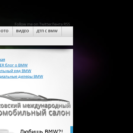
Follow me on Twitter
Лента RSS
OTO
ВИДЕО
ДТП С BMW
ная
R блог о BMW
льный ряд BMW
иальные дилеры BMW