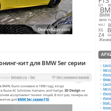
F13
GT
B
BM
BMW 
BMW Pe
WELT
X5
Z4
G
Женев
АРХ
тюнинг-кит для BMW 5er серии
Сент
Авгус
Июль
иковал
bmwer.ru
в
5er
Нет комментариев
Февр
Сент
 BMW, было основано в 1998 году, когда
Авгус
ыли AC Schnitzer, Hamann, and Hartge.
3D Design
не
Июль
полняя ассортимент тюнинг опций. В этот раз, тюнеры из
Июнь
акетом для
BMW 5er серии F10
.
Май 
Апре