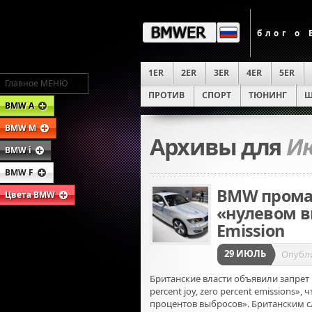
блог о
1ER
2ER
3ER
4ER
5ER
Главное МЕНЮ
ПРОТИВ
СПОРТ
ТЮНИНГ
Ш
BMW A
BMW M
Архивы для
Ию
BMW i
BMW F
BMW промах
Цвета BMW
«нулевом в
Emission
29 ИЮЛЬ
Опубл
Британские власти объявили запрет 
percent joy, zero percent emissions»,
процентов выбросов». Британским с