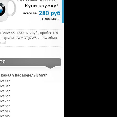
BMW X5: 1700 тыс. руб., пробег 125
. http://t.co/wMOTg7W5 #bmw #бмв
азад
ОС
Какая у Вас модель BMW?
W 1er
W 3er
W 5er
W 6er
W 7er
W 8er
MW M3
MW M5