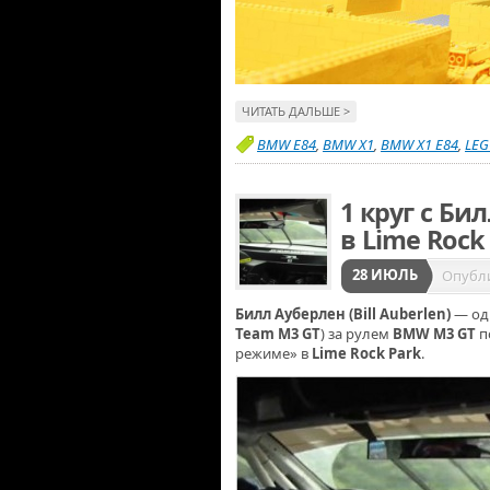
ЧИТАТЬ ДАЛЬШЕ >
BMW E84
,
BMW X1
,
BMW X1 E84
,
LEG
1 круг с Б
в Lime Rock
28 ИЮЛЬ
Опубл
Билл Ауберлен (Bill Auberlen)
— од
Team M3 GT
) за рулем
BMW M3 GT
п
режиме» в
Lime Rock Park
.