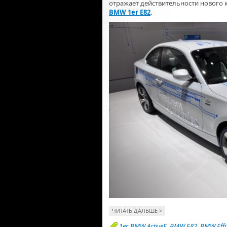
отражает действительности нового
BMW 1er E82
.
ЧИТАТЬ ДАЛЬШЕ >
1er
,
BMW ActiveE
,
BMW E82
,
BMW Effi