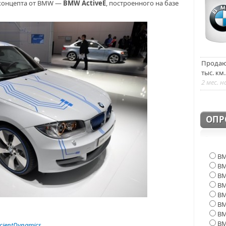
 концепта от BMW —
BMW ActiveE
, построенного на базе
Продаю 
тыс. км
2 мес. н
ОПР
BM
BM
BM
BM
BM
BM
B
B
cientDynamics