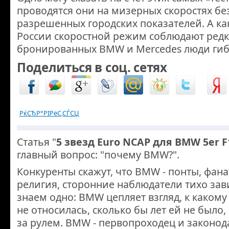
проводятся они на мизерных скоростях б
разрешенных городских показателей. А как
России скоростной режим соблюдают редк
бронированных BMW и Mercedes люди гиб
Поделиться в соц. сетях
РќСЂР°РІРёС‚СЃСЏ
Статья "
5 звезд Euro NCAP для BMW 5er F
главный вопрос: "почему BMW?".
Конкуренты скажут, что BMW - понты, фана
религия, сторонние наблюдатели тихо зав
знаем одно: BMW цепляет взгляд, к каком
не относилась, сколько бы лет ей не было,
за рулем. BMW - первопроходец и законод