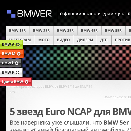
Официальные дилеры Б
BMW 1ER
BMW 2ER
BMW 3ER
BMW 4ER
BMW 5ER
INSTAGRAM
MOTO
ВИДЕО
ДИЛЕРЫ
ДТП
ПРОТИВ
BMW A
BMW M
BMW i
BMW F
Цвета BMW
«
История родстеров BMW: от BMW 3/15 до BMW Z4
E89
BMW показали BM
5 звезд Euro NCAP для BMW
Все наверняка уже слышали, что
BMW 5er 
звание «Самый безопасный автомобиль 20