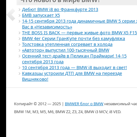
Дебют BMW i8 во Франкфурте 2013
БМВ запускает X5
14-15 сентября 2013 года динамичные BMW 5 серии 
Вас в «Независимость»
THE BOSS IS BACK — первые живые фото BMW X5 F15
BMW 4er Серии ГранКупе почти без камуфляжа
Толстовка утепленная согревает в холода
«Автотор» выпустил 100-тысячный BMW
Осенний тест-драйв в Пеликан Праймари! 14-15
сентября 2013 года
10 сентября 2013 года — BMW i8 выходит в свет!
Кавказцы устроили ДТП для BMW на переезде
Вишняково!
Копирайт ©
2012 — 2025
|
BMWER блог о BMW
независимый частны
BMW 1M, M3, M5, M6, BMW Z2, Z3, Z4, BMW i3 MCV, i8 VED.